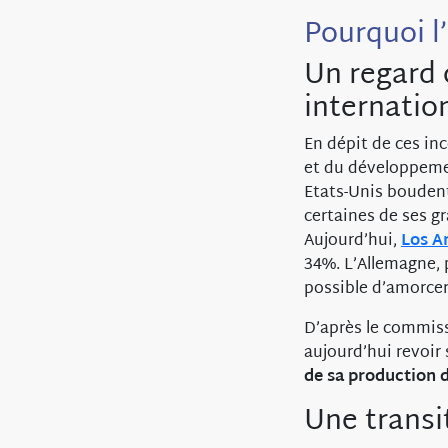
Pourquoi l
Un regard c
internatio
En dépit de ces in
et du développemen
Etats-Unis boudent
certaines de ses gr
Aujourd’hui,
Los A
34%. L’Allemagne,
possible d’amorcer
D’après le commiss
aujourd’hui revoir
de sa production d
Une transi