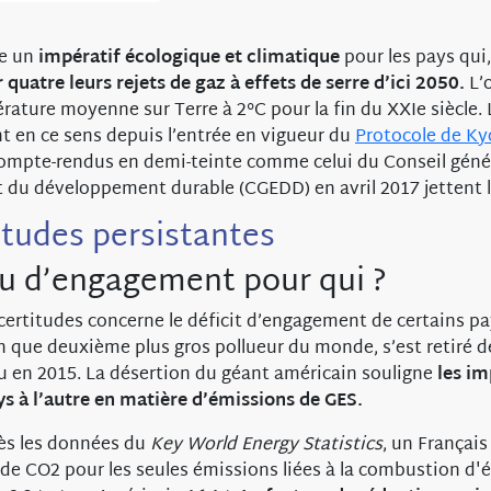
ne un
impératif écologique et climatique
pour les pays qui
 quatre leurs rejets de gaz à effets de serre d’ici 2050.
L’
rature moyenne sur Terre à 2°C pour la fin du XXIe siècle. 
 en ce sens depuis l’entrée en vigueur du
Protocole de Ky
compte-rendus en demi-teinte comme celui du Conseil géné
 du développement durable (CGEDD) en avril 2017 jettent l
itudes persistantes
u d’engagement pour qui ?
certitudes concerne le déficit d’engagement de certains p
en que deuxième plus gros pollueur du monde, s’est retiré d
clu en 2015. La désertion du géant américain souligne
les i
ys à l’autre en matière d’émissions de GES.
rès les données du
Key World Energy Statistics
, un Français
 de CO2 pour les seules émissions liées à la combustion d'é