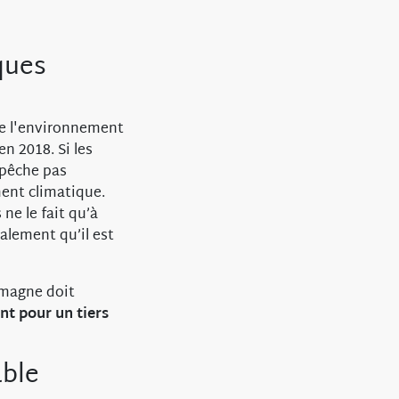
iques
 de l'environnement
n 2018. Si les
mpêche pas
ment climatique.
 ne le fait qu’à
lement qu’il est
lemagne doit
nt pour un tiers
able