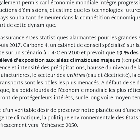
galement permis car l’économie mondiale intègre progress
uctions d’émissions, et estime que les technologies futur
 pays souhaitant demeurer dans la compétition économique
cart de cette dynamique.
 assurance ? Des statistiques alarmantes pour les grandes 
is 2017. Carbone 4, un cabinet de conseil spécialisé sur la
se sur un scénario à + 4°C en 2100 et prévoit que
19 % des 
 élevé d’exposition aux aléas climatiques majeurs
(tempér
ence et intensité des précipitations, hausse du niveau de l
ufacturières, le secteur des
utilities
(eau et électricité), la 
transports sont les pôles les plus menacés. A défaut de se 
que, les poids lourds de l’économie mondiale les plus rétic
ont de protéger leurs intérêts, sur le long voire moyen te
se d’un véritable désir de préserver notre planète ou d’une
gence climatique, la politique environnementale des États
ficacement vers l’échéance 2050.