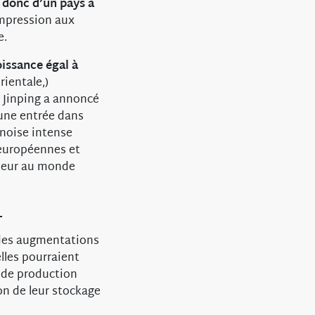
e donc d’un pays à
impression aux
e.
oissance égal à
ientale,)
i Jinping a annoncé
une entrée dans
inoise intense
 européennes et
lueur au monde
4
 des augmentations
lles pourraient
s de production
n de leur stockage