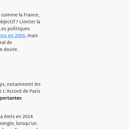
, comme la France,
objectif ? Limiter la
Les politiques
oto en 2005
, mais
ral de
e doute.
ays, notamment les
e L’Accord de Paris
mportantes
 a émis en 2014
nergie, lorsqu’un