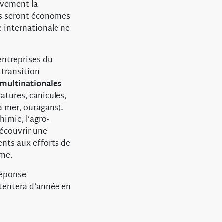
ivement la
es seront économes
 internationale ne
entreprises du
 transition
multinationales
atures, canicules,
a mer, ouragans)
.
chimie, l’agro-
découvrir une
ents aux efforts de
rme.
 réponse
 tentera d’année en