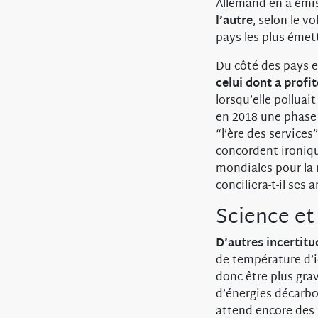
Allemand en a émis
l’autre
, selon le v
pays les plus émett
Du côté des pays 
celui dont a profit
lorsqu’elle polluai
en 2018 une phase
“l’ère des services
concordent ironiqu
mondiales pour la
conciliera-t-il ses
Science et
D’autres incertitu
de température d’i
donc être plus gr
d’énergies décarbo
attend encore des