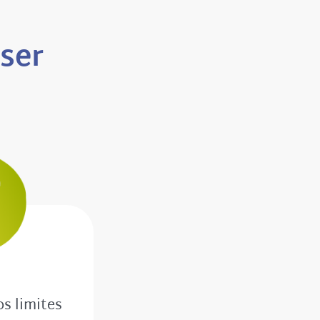
sser
os limites