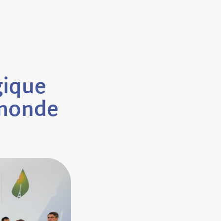
gique
 monde