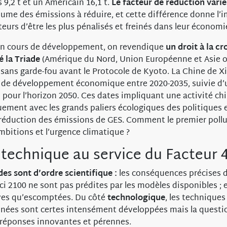
 9,2 t et un Américain 16,1 t.
Le facteur de réduction vari
olume des émissions à réduire, et cette différence donne l’
eurs d’être les plus pénalisés et freinés dans leur économi
en cours de développement, on revendique
un droit à la cr
é la Triade
(Amérique du Nord, Union Européenne et Asie or
t sans garde-fou avant le Protocole de Kyoto. La Chine de X
 de développement économique entre 2020-2035, suivie d’
” pour l’horizon 2050. Ces dates impliquant une activité ch
ement avec les grands paliers écologiques des politiques
 réduction des émissions de GES. Comment le premier pol
 ambitions et l’urgence climatique ?
 technique au service du Facteur 
des sont d’ordre scientifique :
les conséquences précises
ci 2100 ne sont pas prédites par les modèles disponibles ; e
aves qu’escomptées. Du côté
technologique
, les technique
nées sont certes intensément développées mais la questio
 réponses innovantes et pérennes.